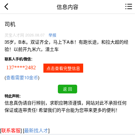
信息内容
司机
灵宝人才网 2026.08.07
举报
35岁，B本。双证齐全，马上下A本！有跑长途，和拉大超的经
验！以前开九米六，渣土车
联系人手机/微信：
137****2482
点击查看完整信息
(
查看需要10金币
)
特此声明：
信息真伪请自行辨别，求职应聘须谨慎，网站对此不承担任何
保证或连带责任! 希望我们的平台能为您带来更多的便利！
[
联系客服
]
[
最新找人才
]