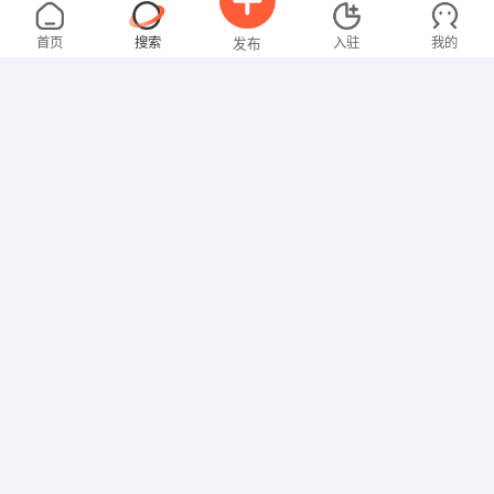
罗女士
4000-5000元
08-03
不限区域
全职
大专
首页
搜索
入驻
我的
发布
文员
曾女士
3000-4000元
08-03
不限区域
全职
大专
招聘信息
求职简历
行政/后勤
叶先生
5000-8000元
08-03
不限区域
全职
高中
销售岗位
沈女士
3000-4000元
07-24
不限区域
全职
大专