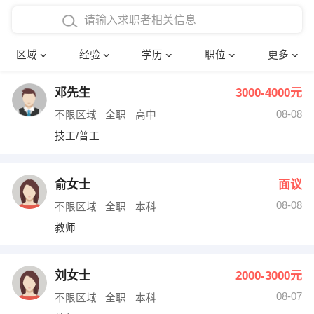
在校学生工作经验
本科
行政后勤
建筑装潢
确定
区域
经验
学历
职位
更多
三年以上工作经验
硕士
销售岗位
教师
邓先生
3000-4000元
四年以上工作经验
博士
文员
护士
08-08
不限区域
全职
高中
五年以上工作经验
财务会计
传单派发
技工/普工
十年以上工作经验
超市零售
促销导购
俞女士
面议
网络IT
保健按摩
08-08
不限区域
全职
本科
教师
快递员
前台接待
收银员
技术员/工程师
刘女士
2000-3000元
08-07
水电/机修
部门经理
不限区域
全职
本科