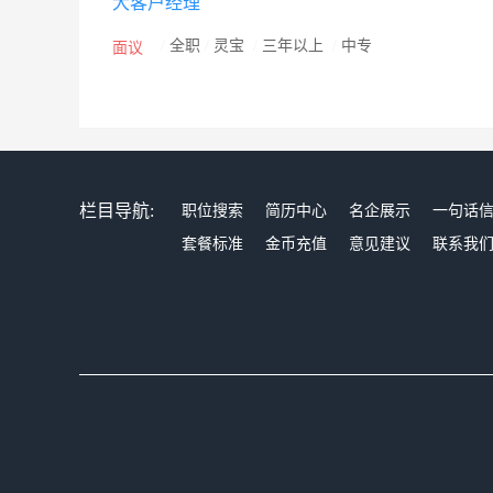
大客户经理
/
全职
/
灵宝
/
三年以上
/
中专
面议
栏目导航:
职位搜索
简历中心
名企展示
一句话
套餐标准
金币充值
意见建议
联系我