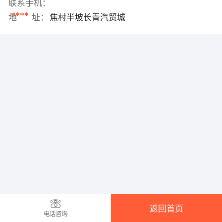
联系手机：
****
地 址：
焦村半坡长青汽贸城
返回首页
电话咨询